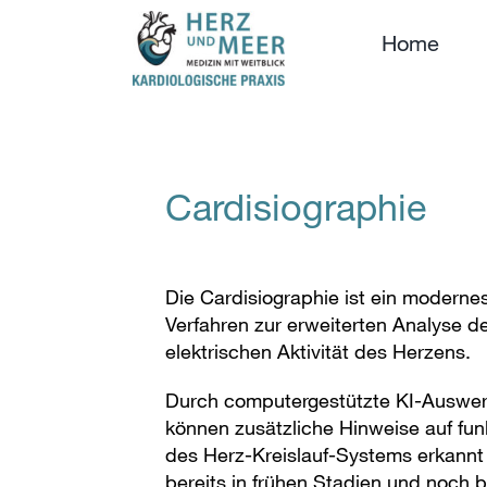
Skip
to
Home
content
Cardisiographie
Die Cardisiographie ist ein modernes
Verfahren zur erweiterten Analyse d
elektrischen Aktivität des Herzens.
Durch computergestützte KI-Auswer
können zusätzliche Hinweise auf fun
des Herz-Kreislauf-Systems erkannt
bereits in frühen Stadien und noch 