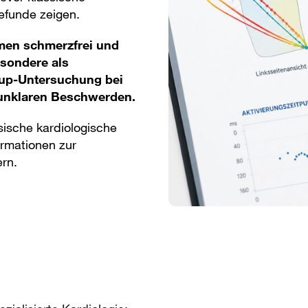
efunde zeigen.
men schmerzfrei und
esondere als
up-Untersuchung bei
 unklaren Beschwerden.
sische kardiologische
ormationen zur
ern.